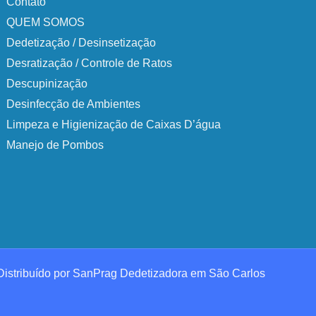
Contato
QUEM SOMOS
Dedetização / Desinsetização​
Desratização​ / Controle de Ratos
Descupinização​
Desinfecção de Ambiente​s
Limpeza e Higienização de Caixas D’água​
Manejo de Pombos​
Distribuído por SanPrag Dedetizadora em São Carlos