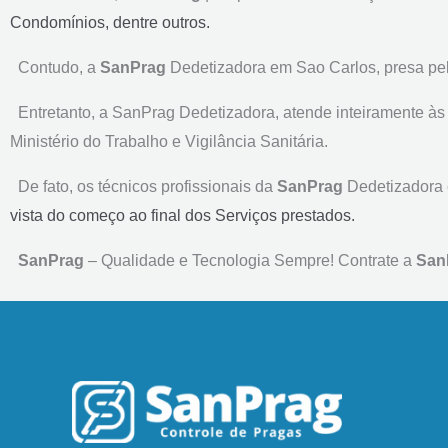
Condomínios, dentre outros.
Contudo, a
SanPrag
Dedetizadora em Sao Carlos, presa pela
Entretanto, a SanPrag Dedetizadora, atende inteiramente às 
Ministério do Trabalho e Vigilância Sanitária.
De fato, os técnicos profissionais da
SanPrag
Dedetizadora e
vista
do começo ao final dos Serviços prestados.
SanPrag
– Qualidade e Tecnologia Sempre! C
ontrate a
San